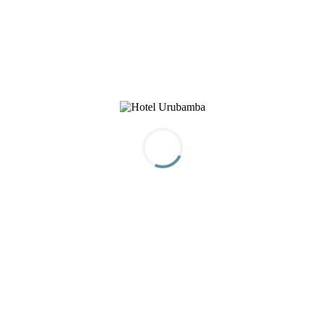
perfecta de calidad, excelencia y hospitalidad, te ofrecemos un
alojamiento de primer nivel en el corazón de este lugar sagrado.
Galería
Habitaciones
Reservas
Descubre
Urubamba
Rodeado de impresionantes paisajes andinos y sitios arqueológicos
fascinantes, te ofrecemos una experiencia única en el valle sagrado
de los Incas. Sumérgete en la cultura y la belleza natural de Perú
mientras disfrutas del mejor servicio y comodidad en Intiterra Apart